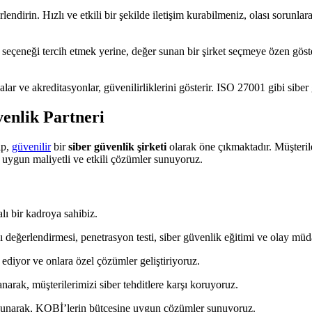
rlendirin. Hızlı ve etkili bir şekilde iletişim kurabilmeniz, olası sorunl
seçeneği tercih etmek yerine, değer sunan bir şirket seçmeye özen göste
alar ve akreditasyonlar, güvenilirliklerini gösterir. ISO 27001 gibi sibe
venlik Partneri
ip,
güvenilir
bir
siber güvenlik şirketi
olarak öne çıkmaktadır. Müşterile
, uygun maliyetli ve etkili çözümler sunuyoruz.
lı bir kadroya sahibiz.
 değerlendirmesi, penetrasyon testi, siber güvenlik eğitimi ve olay müd
 ediyor ve onlara özel çözümler geliştiriyoruz.
narak, müşterilerimizi siber tehditlere karşı koruyoruz.
 sunarak, KOBİ’lerin bütçesine uygun çözümler sunuyoruz.