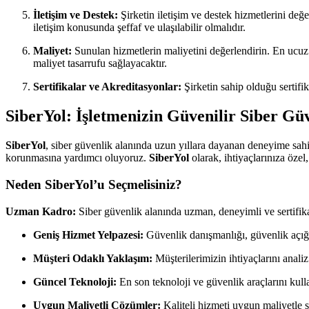
İletişim ve Destek:
Şirketin iletişim ve destek hizmetlerini değe
iletişim konusunda şeffaf ve ulaşılabilir olmalıdır.
Maliyet:
Sunulan hizmetlerin maliyetini değerlendirin. En ucuz 
maliyet tasarrufu sağlayacaktır.
Sertifikalar ve Akreditasyonlar:
Şirketin sahip olduğu sertifik
SiberYol: İşletmenizin Güvenilir Siber Gü
SiberYol
, siber güvenlik alanında uzun yıllara dayanan deneyime sah
korunmasına yardımcı oluyoruz.
SiberYol
olarak, ihtiyaçlarınıza özel
Neden SiberYol’u Seçmelisiniz?
Uzman Kadro:
Siber güvenlik alanında uzman, deneyimli ve sertifika
Geniş Hizmet Yelpazesi:
Güvenlik danışmanlığı, güvenlik açığı
Müşteri Odaklı Yaklaşım:
Müşterilerimizin ihtiyaçlarını analiz
Güncel Teknoloji:
En son teknoloji ve güvenlik araçlarını kulla
Uygun Maliyetli Çözümler:
Kaliteli hizmeti uygun maliyetle