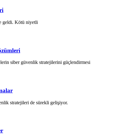
ri
 geldi. Kötü niyetli
özümleri
lerin siber güvenlik stratejilerini güçlendirmesi
malar
ik stratejileri de sürekli gelişiyor.
er