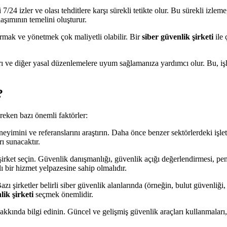
 7/24 izler ve olası tehditlere karşı sürekli tetikte olur. Bu sürekli izlem
aşımının temelini oluşturur.
rmak ve yönetmek çok maliyetli olabilir. Bir
siber güvenlik şirketi
ile 
rı ve diğer yasal düzenlemelere uyum sağlamanıza yardımcı olur. Bu, işle
?
ereken bazı önemli faktörler:
eyimini ve referanslarını araştırın. Daha önce benzer sektörlerdeki işle
rı sunacaktır.
şirket seçin. Güvenlik danışmanlığı, güvenlik açığı değerlendirmesi, pen
ı bir hizmet yelpazesine sahip olmalıdır.
zı şirketler belirli siber güvenlik alanlarında (örneğin, bulut güvenliği
lik şirketi
seçmek önemlidir.
akkında bilgi edinin. Güncel ve gelişmiş güvenlik araçları kullanmaları, s