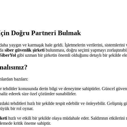
 İçin Doğru Partneri Bulmak
a yaygın ve karmaşık hale geldi. İşletmelerin verilerini, sistemlerini ve
ıda
siber güvenlik şirketi
bulunması, doğru seçimi yapmayı zorlaştırabil
SiberYol
gibi uzman bir şirketin önemli olduğunu detaylı bir şekilde ele
malısınız?
nlardan bazıları:
 tehditler konusunda derin bilgi ve deneyime sahiptirler. Güncel güvenlik
naliz ederek size özel çözümler sunabilirler.
ızdaki tehditleri hızlı bir şekilde tespit edebilir ve önleyebilir. Gelişmiş 
üyük bir rol oynar.
keti
hızlı ve etkili bir şekilde olaya müdahale eder. Saldırının etkilerini
önlemede kritik öneme sahiptir.