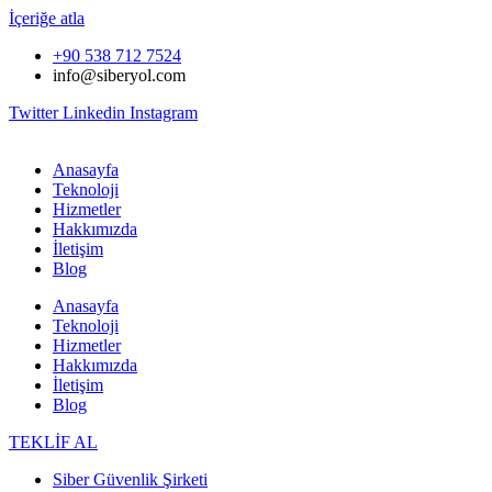
İçeriğe atla
+90 538 712 7524
info@siberyol.com
Twitter
Linkedin
Instagram
Anasayfa
Teknoloji
Hizmetler
Hakkımızda
İletişim
Blog
Anasayfa
Teknoloji
Hizmetler
Hakkımızda
İletişim
Blog
TEKLİF AL
Siber Güvenlik Şirketi