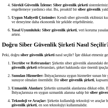
Sürekli Güvenlik İzleme:
Siber güvenlik şirketi
sistemlerinizi
engellemeye yardımcı olur. Bu, proaktif bir
siber güvenlik
yakl
Uygun Maliyetli Çözümler:
Kendi siber güvenlik ekibinizi ku
ve deneyime daha ekonomik bir şekilde erişebilirsiniz.
Yasal Uyumluluk:
Siber güvenlik şirketi
, veri koruma yasala
artırır.
Doğru Siber Güvenlik Şirketi Nasıl Seçilir
Peki, doğru
siber güvenlik şirketi
nasıl seçilir? İşte dikkat etmeniz g
Tecrübe ve Referanslar:
Şirketin siber güvenlik alanındaki den
güvenlik şirketi
referansları, şirket hakkında size önemli ipuçla
Sunulan Hizmetler:
İhtiyaçlarınıza uygun hizmetler sunan bir 
sunuyor olmaları önemlidir. Bir
siber güvenlik şirketi
, kapsaml
Uzmanlık Alanları:
Şirketin uzmanlık alanlarına dikkat edin. Ba
İhtiyaçlarınıza en uygun uzmanlık alanına sahip bir
siber güven
Teknoloji ve Araçlar:
Şirketin kullandığı teknoloji ve araçlar h
güvenlik şirketi
, en son teknolojiyi kullanmalıdır.