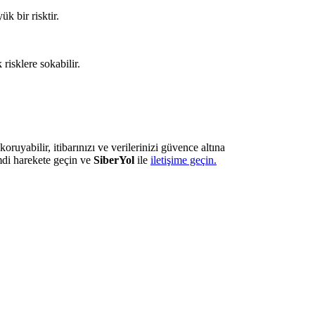
k bir risktir.
risklere sokabilir.
koruyabilir, itibarınızı ve verilerinizi güvence altına
imdi harekete geçin ve
SiberYol
ile
iletişime geçin.